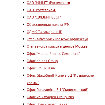
ОАО "МММТ" (Ростелеком)
ОАО "Ростелеком"
ОАО "СВЯЗЬИНВЕСТ"
Общественная палата РФ
ОДМК "Аквамарин III"
Отель Mövenpick Moscow Taganskaya
Отель экстра класса в центре Москвы
Офис "Медиа Бизнес Солюшенс"
Офис adidas Group
Офис FMC Russia
Офис GlaxoSmithKline в БЦ "Крылатские
холмы"
Офис Panasonic в БЦ "Станиславский"
Офис Volkswagen Group Rus
Офис Всемирного Банка