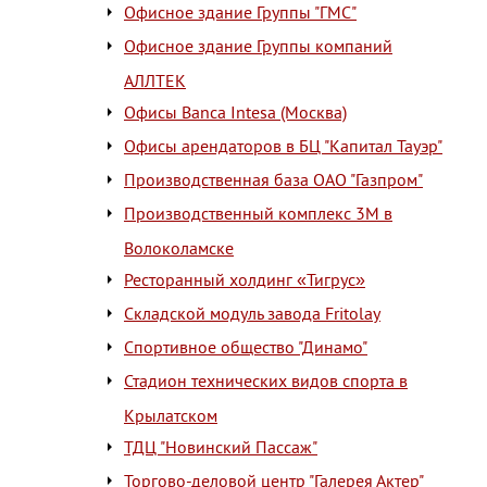
Офисное здание Группы "ГМС"
Офисное здание Группы компаний
АЛЛТЕК
Офисы Banca Intesa (Москва)
Офисы арендаторов в БЦ "Капитал Тауэр"
Производственная база ОАО "Газпром"
Производственный комплекс 3М в
Волоколамске
Ресторанный холдинг «Тигрус»
Складской модуль завода Fritolay
Спортивное общество "Динамо"
Стадион технических видов спорта в
Крылатском
ТДЦ "Новинский Пассаж"
Торгово-деловой центр "Галерея Актер"