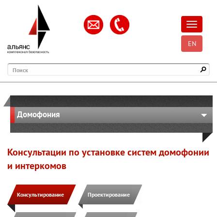
Открыть
EN
Поиск
Домофония
Консультации по установке систем домофонии
и интеркомов
Консультирование
Проектирование