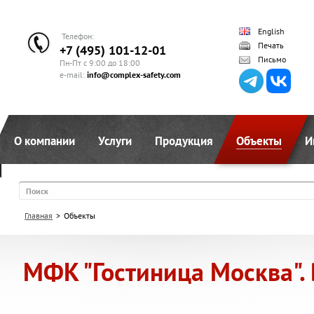
English
Телефон:
Печать
+7 (495) 101-12-01
Письмо
Пн-Пт с 9:00 до 18:00
e-mail:
info@complex-safety.com
О компании
Услуги
Продукция
Объекты
И
Поиск
Главная
>
Объекты
МФК "Гостиница Москва".