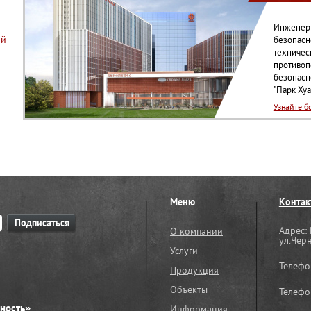
Инженеры
ий
безопасн
техничес
противоп
безопасн
"Парк Хуа
Узнайте б
Меню
Контак
Адрес: 
О компании
ул.Чер
Услуги
Телефо
Продукция
Объекты
Телефо
ность»
Информация