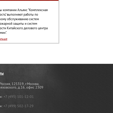
 компании Альянс "Комплексная
ость" выполняют работы по
кому обслуживанию систем
ожарной защиты и систем
ости Китайского делового центра
мин".
ольше
ты
Россия, 125319, г.Москва,
няховского, д.16, офис 2309
н:
+7 (495) 101-12-01
н:
+7 (499) 502-17-29