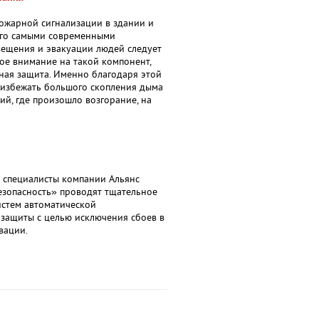
ожарной сигнализации в здании и
го самыми современными
вещения и эвакуации людей следует
ое внимание на такой компонент,
ная защита. Именно благодаря этой
 избежать большого скопления дыма
й, где произошло возгорание, на
и специалисты компании Альянс
езопасность» проводят тщательное
истем автоматической
защиты с целью исключения сбоев в
вации.