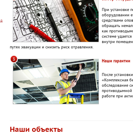
При установке п
оборудовании е
средствами опо
ий
обращать немал
как противодым
системе удается
внутри помещени
путях эвакуации и снизить риск отравления.
Наши гарантии
После установк
«Комплексная б
обследование с
противодымной 
работе при акти
Наши объекты