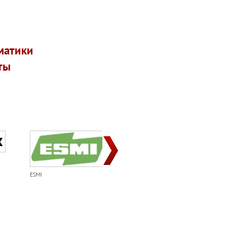
матики
ты
Esser
ESMI