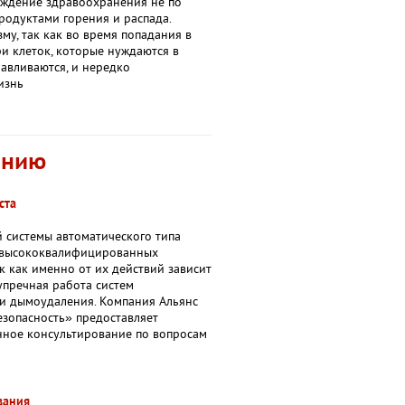
еждение здравоохранения не по
родуктами горения и распада.
у, так как во время попадания в
ри клеток, которые нуждаются в
авливаются, и нередко
изнь
анию
ста
 системы автоматического типа
 высококвалифицированных
ак как именно от их действий зависит
упречная работа систем
и дымоудаления. Компания Альянс
езопасность» предоставляет
ное консультирование по вопросам
вания