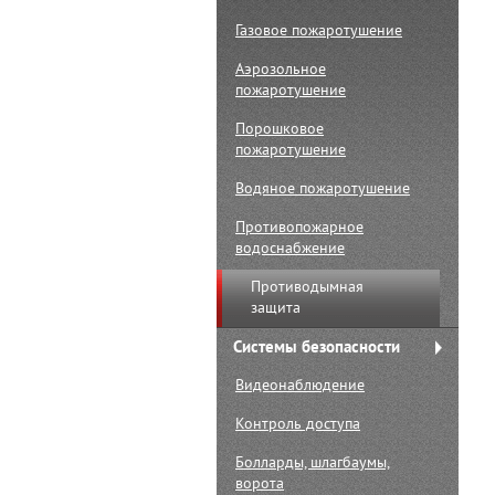
Газовое пожаротушение
Аэрозольное
пожаротушение
Порошковое
пожаротушение
Водяное пожаротушение
Противопожарное
водоснабжение
Противодымная
защита
Системы безопасности
Видеонаблюдение
Контроль доступа
Болларды, шлагбаумы,
ворота