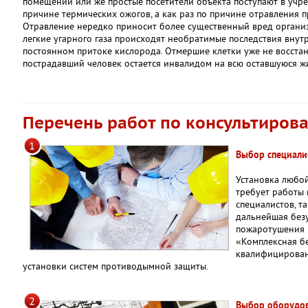
помещений или же простые посетители объекта поступают в учр
причине термических ожогов, а как раз по причине отравления п
Отравление нередко приносит более существенный вред организм
легкие угарного газа происходят необратимые последствия внут
постоянном притоке кислорода. Отмершие клетки уже не восстан
пострадавший человек остается инвалидом на всю оставшуюся ж
Перечень работ по консультиров
Выбор специали
Установка любой
требует работы
специалистов, т
дальнейшая без
пожаротушения 
«Комплексная б
квалифицирован
установки систем противодымной защиты.
Выбор оборудо