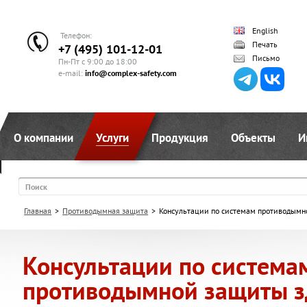
English
Телефон:
Печать
+7 (495) 101-12-01
Письмо
Пн-Пт с 9:00 до 18:00
e-mail:
info@complex-safety.com
О компании
Услуги
Продукция
Объекты
И
Поиск
Главная
>
Противодымная защита
>
Консультации по системам противодымн
Консультации по система
противодымной защиты з