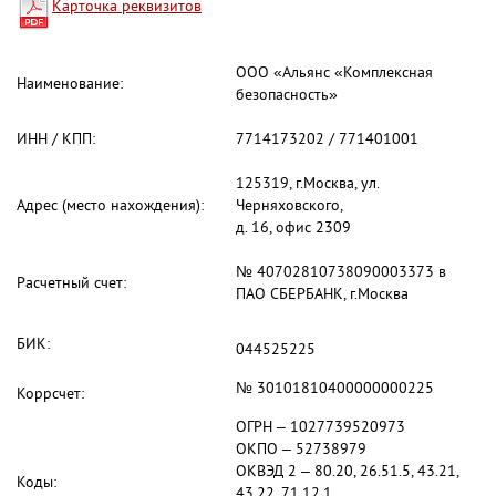
Карточка реквизитов
ООО «Альянс «Комплексная
Наименование:
безопасность»
ИНН / КПП:
7714173202 / 771401001
125319, г.Москва, ул.
Адрес (место нахождения):
Черняховского,
д. 16, офис 2309
№ 40702810738090003373 в
Расчетный счет:
ПАО СБЕРБАНК, г.Москва
БИК:
044525225
№ 30101810400000000225
Коррсчет:
ОГРН – 1027739520973
ОКПО – 52738979
ОКВЭД 2 – 80.20, 26.51.5, 43.21,
Коды:
43.22, 71.12.1