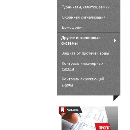
Турникеты, калитки, замки
Охранная сигнализация
Домофония
Другие инженерные
системы
Защита от протечек воды
Контроль инженерных
систем
Контроль окружающей
среды
Альянс