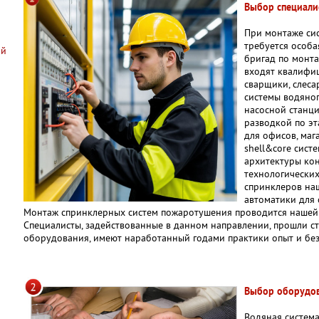
Выбор специали
При монтаже си
требуется особа
ий
бригад по монт
входят квалифи
сварщики, слеса
системы водяног
насосной станци
разводкой по эта
для офисов, маг
shell&core сист
архитектуры ко
технологических
спринклеров на
автоматики для 
Монтаж спринклерных систем пожаротушения проводится нашей 
Специалисты, задействованные в данном направлении, прошли с
оборудования, имеют наработанный годами практики опыт и бе
Выбор оборудо
Водяная система