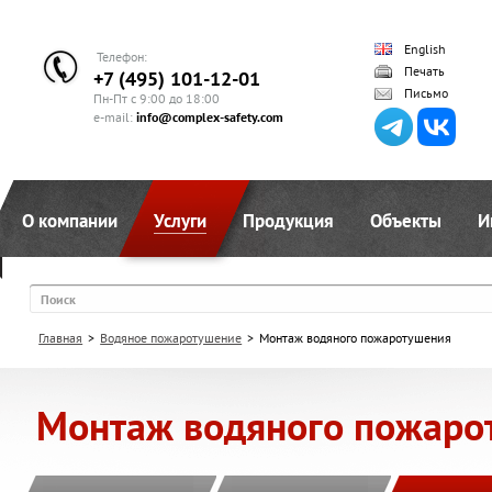
English
Телефон:
Печать
+7 (495) 101-12-01
Письмо
Пн-Пт с 9:00 до 18:00
e-mail:
info@complex-safety.com
О компании
Услуги
Продукция
Объекты
И
Поиск
Главная
>
Водяное пожаротушение
>
Монтаж водяного пожаротушения
Монтаж водяного пожаро