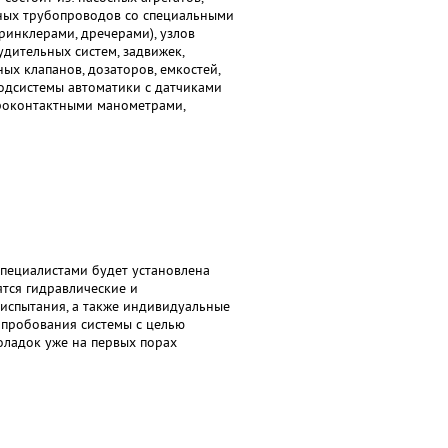
ных трубопроводов со специальными
ринклерами, дречерами), узлов
удительных систем, задвижек,
ных клапанов, дозаторов, емкостей,
одсистемы автоматики с датчиками
троконтактными манометрами,
 специалистами будет установлена
ятся гидравлические и
испытания, а также индивидуальные
опробования системы с целью
оладок уже на первых порах