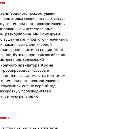
ста
стемы водяного пожаротушения
я подготовка специалистов. В состав
ажу систем водяного пожаротушения
цированные и аттестованные
ри, разнорабочие. Мы монтируем
о тушения как «под ключ» начиная с
и, заканчивая спринклерной
жам здания, так и на стадии fitout
азинов, бутиков при приспособлении
емы для индивидуальной
нкретного арендатора. Кроме
 трубопроводов, насосов и
ши инженеры занимаются монтажом
систем водяного пожаротушения.
компанией уже не первый год.
тажировку у производителей
зупречную репутацию.
вания
 состоит из: насосных агрегатов,