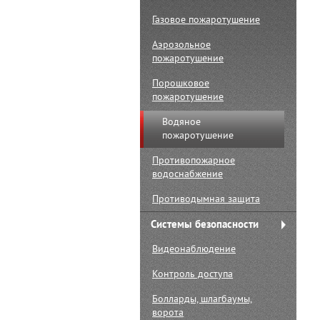
Газовое пожаротушение
Аэрозольное
пожаротушение
Порошковое
пожаротушение
Водяное
пожаротушение
Противопожарное
водоснабжение
Противодымная защита
Системы безопасности
Видеонаблюдение
Контроль доступа
Болларды, шлагбаумы,
ворота