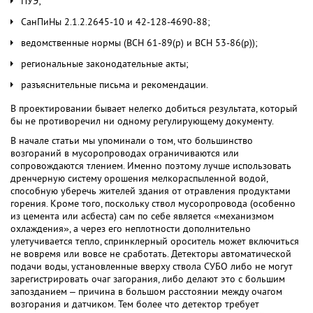
ПУЭ;
СанПиНы 2.1.2.2645-10 и 42-128-4690-88;
ведомственные нормы (ВСН 61-89(р) и ВСН 53-86(р));
региональные законодательные акты;
разъяснительные письма и рекомендации.
В проектировании бывает нелегко добиться результата, который
бы не противоречил ни одному регулирующему документу.
В начале статьи мы упоминали о том, что большинство
возгораний в мусоропроводах ограничиваются или
сопровождаются тлением. Именно поэтому лучше использовать
дренчерную систему орошения мелкораспыленной водой,
способную уберечь жителей здания от отравления продуктами
горения. Кроме того, поскольку ствол мусоропровода (особенно
из цемента или асбеста) сам по себе является «механизмом
охлаждения», а через его неплотности дополнительно
улетучивается тепло, спринклерный ороситель может включиться
не вовремя или вовсе не сработать. Детекторы автоматической
подачи воды, установленные вверху ствола СУБО либо не могут
зарегистрировать очаг загорания, либо делают это с большим
запозданием – причина в большом расстоянии между очагом
возгорания и датчиком. Тем более что детектор требует