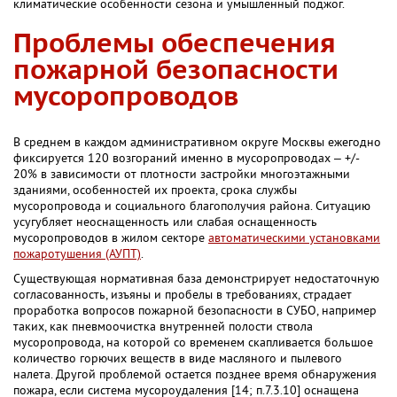
климатические особенности сезона и умышленный поджог.
Проблемы обеспечения
пожарной безопасности
мусоропроводов
В среднем в каждом административном округе Москвы ежегодно
фиксируется 120 возгораний именно в мусоропроводах – +/-
20% в зависимости от плотности застройки многоэтажными
зданиями, особенностей их проекта, срока службы
мусоропровода и социального благополучия района. Ситуацию
усугубляет неоснащенность или слабая оснащенность
мусоропроводов в жилом секторе
автоматическими установками
пожаротушения (АУПТ)
.
Существующая нормативная база демонстрирует недостаточную
согласованность, изъяны и пробелы в требованиях, страдает
проработка вопросов пожарной безопасности в СУБО, например
таких, как пневмоочистка внутренней полости ствола
мусоропровода, на которой со временем скапливается большое
количество горючих веществ в виде масляного и пылевого
налета. Другой проблемой остается позднее время обнаружения
пожара, если система мусороудаления [14; п.7.3.10] оснащена