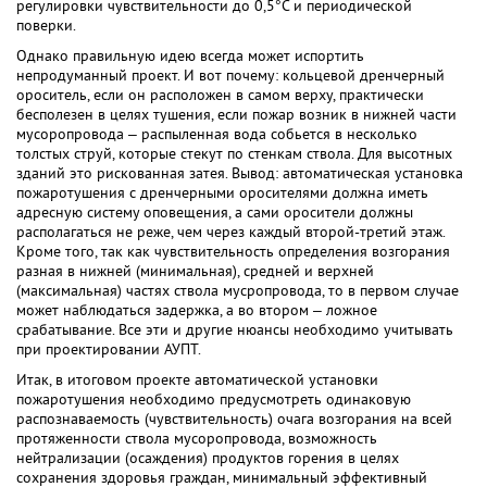
регулировки чувствительности до 0,5°C и периодической
поверки.
Однако правильную идею всегда может испортить
непродуманный проект. И вот почему: кольцевой дренчерный
ороситель, если он расположен в самом верху, практически
бесполезен в целях тушения, если пожар возник в нижней части
мусоропровода – распыленная вода собьется в несколько
толстых струй, которые стекут по стенкам ствола. Для высотных
зданий это рискованная затея. Вывод: автоматическая установка
пожаротушения с дренчерными оросителями должна иметь
адресную систему оповещения, а сами оросители должны
располагаться не реже, чем через каждый второй-третий этаж.
Кроме того, так как чувствительность определения возгорания
разная в нижней (минимальная), средней и верхней
(максимальная) частях ствола мусропровода, то в первом случае
может наблюдаться задержка, а во втором – ложное
срабатывание. Все эти и другие нюансы необходимо учитывать
при проектировании АУПТ.
Итак, в итоговом проекте автоматической установки
пожаротушения необходимо предусмотреть одинаковую
распознаваемость (чувствительность) очага возгорания на всей
протяженности ствола мусоропровода, возможность
нейтрализации (осаждения) продуктов горения в целях
сохранения здоровья граждан, минимальный эффективный