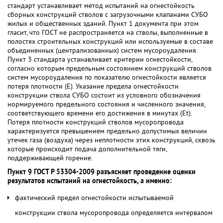
стандарт устанавливает метод испытаний на огнестойкость
сборных конструкций стволов с загрузочными клапанами СУБО
жилых и общественных зданий. Пункт 1 документа при этом
гласит, что ГОСТ не распространяется на стволы, выполненные в
полостях строительных конструкций или используемые в составе
объединенных (централизованных) систем мусороудаления.
Пункт 3 стандарта устанавливает критерии огнестойкости,
согласно которым предельным состоянием конструкций стволов
систем мусороудаления по показателю огнестойкости является
потеря плотности (E). Указание предела огнестойкости
конструкции ствола СУБО состоит из условного обозначения
нормируемого предельного состояния и численного значения,
соответствующего времени его достижения в минутах (Et).
Потеря плотности конструкций стволов мусоропровода
характеризуется превышением предельно допустимых величин
утечек газа (воздуха) через неплотности этих конструкций, сквозь
которые происходит подача дополнительной тяги,
поддерживающей горение.
Пункт 9 ГОСТ Р 53304-2009 разъясняет проведение оценки
результатов испытаний на огнестойкость, а именно:
фактический предел огнестойкости испытываемой
конструкции ствола мусоропровода определяется интервалом