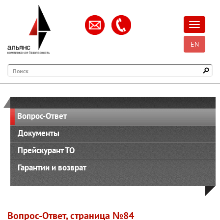
Открыть
EN
Поиск
Вопрос-Ответ
Документы
Прейскурант ТО
Гарантии и возврат
Вопрос-Ответ, страница №84