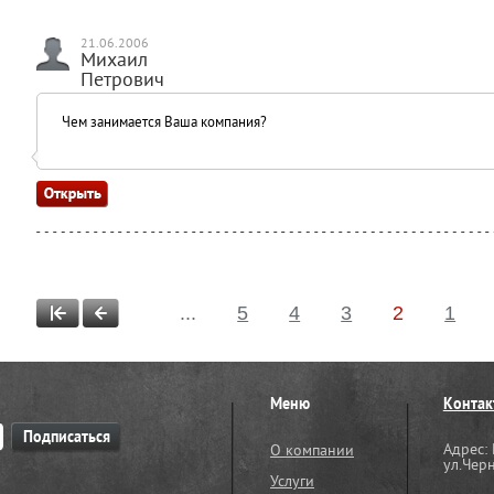
21.06.2006
Михаил
Петрович
Чем занимается Ваша компания?
...
5
4
3
2
1
Меню
Контак
Адрес: 
О компании
ул.Чер
Услуги