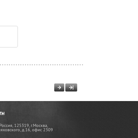
ты
Россия, 125319, г.Москва,
няховского, д.16, офис 2309