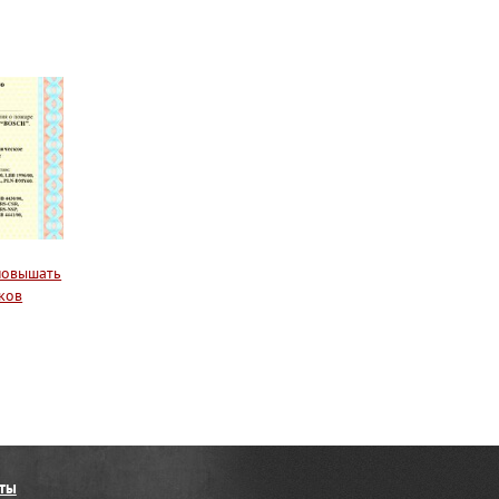
повышать
ков
ты