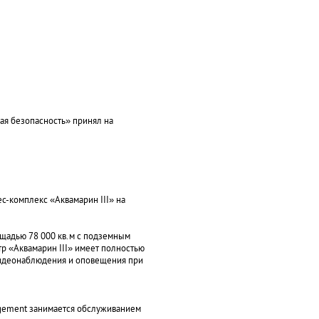
я безопасность» принял на
-комплекс «Аквамарин III» на
ощадью 78 000 кв.м с подземным
тр «Аквамарин III» имеет полностью
идеонаблюдения и оповещения при
agement занимается обслуживанием