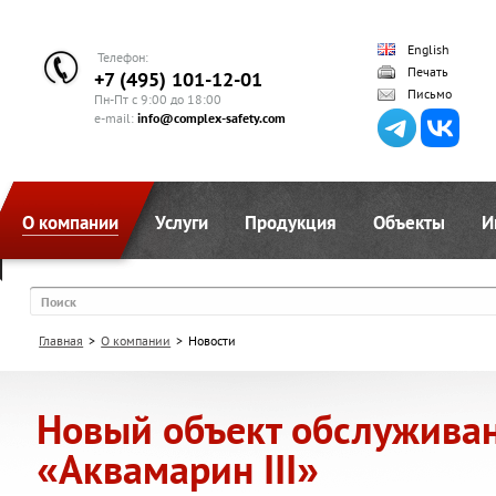
English
Телефон:
Печать
+7 (495) 101-12-01
Письмо
Пн-Пт с 9:00 до 18:00
e-mail:
info@complex-safety.com
О компании
Услуги
Продукция
Объекты
И
Поиск
Главная
>
О компании
>
Новости
Новый объект обслужива
«Аквамарин III»