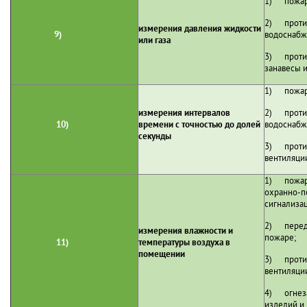
1) пожаро
2) проти
измерения давления жидкости
9)
водоснабж
или газа
3) проти
занавесы и
1) пожаро
измерения интервалов
2) проти
10)
времени с точностью до долей
водоснабж
секунды
3) проти
вентиляци
1) пожарн
охранно-п
сигнализа
2) перед
измерения влажности и
пожаре;
11)
температуры воздуха в
помещении
3) проти
вентиляци
4) огнеза
изделий и 