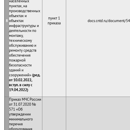
населенных
пунктах, на
производственных
объектах и
пункт 1
8
объектах
docs.cntd.ru/document/5
приказа
инфраструктуры и
деятельности по
монтажу,
техническому
обслуживанию и
ремонту средств
обеспечения
пожарной
безопасности
зданий и
сооружений»
(ред.
от 10.02.2022,
вступ. в силу с
19.04.2022)
Приказ МЧС России
от 31.07.2020 №
571 «Об
утверждении
минимального
перечня
оборудования,