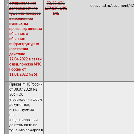
осуществлении
72, 82, 136,
7
docs.cntd.ru/document/4
деятельности по
137, 139, 140,
тушению пожаров
141
в населенных
пунктах, на
производственных
объектах и
объектах
инфраструктуры»
(прекратил
действие
22.04.2022 в связи
с изд. приказа МЧС
России от
11.01.2022 № 5)
Приказ МЧС России
от 08.07.2020 №
503 «Об
утверждении форм
документов,
используемых …
при
лицензировании
деятельности по
тушению пожаров в