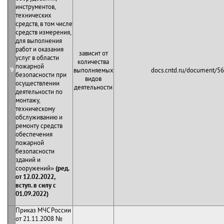
инструментов,
технических
средств, в том числе
средств измерения,
для выполнения
работ и оказания
зависит от
услуг в области
количества
пожарной
9
выполняемых
docs.cntd.ru/document/5
безопасности при
видов
осуществлении
деятельности
деятельности по
монтажу,
техническому
обслуживанию и
ремонту средств
обеспечения
пожарной
безопасности
зданий и
сооружений»
(ред.
от 12.02.2022,
вступ. в силу с
01.09.2022)
Приказ МЧС России
от 21.11.2008 №