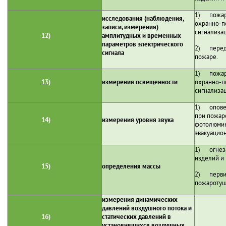
1) пожарн
исследования (наблюдения,
охранно-п
записи, измерения)
сигнализа
12)
амплитудных и временных
параметров электрического
2) перед
сигнала
пожаре.
1) пожарн
13)
измерения освещенности
охранно-п
сигнализа
1) оповещ
при пожаре
14)
измерения уровня звука
фотолюми
эвакуацио
1) огнеза
изделий и 
15)
определения массы
2) перви
пожаротуш
измерения динамических
давлений воздушного потока и
16)
статических давлений в
установившихся воздушных