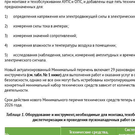
при монтаже и техобслуживании АУПС и ОПС, и добавлены еще пять техниче
предназначенных для:
1) определения напряжения или электродвижущей силы в электрических
2) измерения силы тока в амперах;
3) измерения значений сопротивлений;
4) измерения влажности и температуры воздуха в помещении;
5) исследования (наблюдения, записи, измерения) амплитудных и време
электрического сигнала.
Новый актуализированный Минимальный перечень включает 29 разновидно
инструмента
(см. табл. № 1 ниже)
для выполнения работ и оказания услуг в
безопасности, однако не все они могут быть истребованы контролирующими
конкретный минимальный набор технических средств зависит от количест
деятельности.
Срок действия нового Минимального перечня технических средств теперь о
2026 года.
Таблица 1.
Оборудование и инструмент, необходимые для
монтажа, техо
диспетчеризации и проведения пусконаладочных работ с
Систе
Технические средства
,
№
пожарной