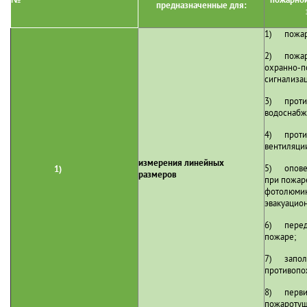
предназначенные для:
1) пожаро
2) пожарн
охранно-п
сигнализа
3) проти
водоснабж
4) проти
вентиляци
измерения линейных
5) оповещ
1)
размеров
при пожаре
фотолюми
эвакуацио
6) перед
пожаре;
7) заполн
противопо
8) перви
пожаротуш