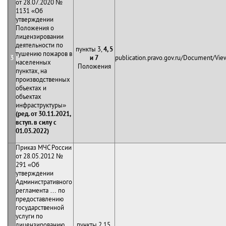
от 28.07.2020 №
1131 «Об
утверждении
Положения о
лицензировании
деятельности по
пункты 3,
4, 5
тушению пожаров в
3
и 7
publication.pravo.gov.ru/Document/V
населенных
Положения
пунктах, на
производственных
объектах и
объектах
инфраструктуры»
(ред. от 30.11.2021,
вступ. в силу с
01.03.2022)
Приказ МЧС России
от 28.05.2012 №
291 «Об
утверждении
Административного
регламента … по
предоставлению
государственной
услуги по
лицензированию
пункты 2.15,