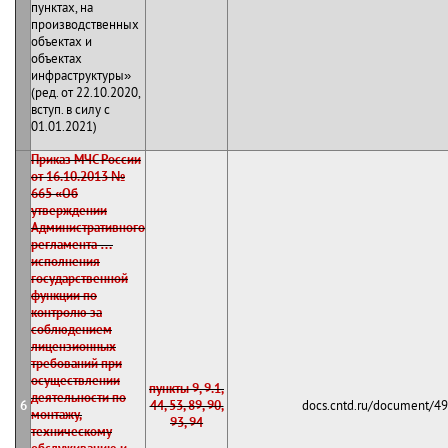
пунктах, на
производственных
объектах и
объектах
инфраструктуры»
(ред. от 22.10.2020,
вступ. в силу с
01.01.2021)
Приказ МЧС России
от 16.10.2013 №
665 «Об
утверждении
Административного
регламента …
исполнения
государственной
функции по
контролю за
соблюдением
лицензионных
требований при
осуществлении
пункты 9, 9.1,
деятельности по
6
44, 53, 89, 90,
docs.cntd.ru/document/4
монтажу,
93, 94
техническому