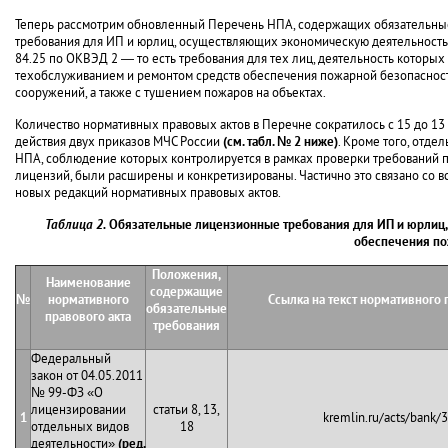
Теперь рассмотрим обновленный Перечень НПА, содержащих обязательн
требования для ИП и юрлиц, осуществляющих экономическую деятельность
84.25 по ОКВЭД 2 — то есть требования для тех лиц, деятельность которых 
техобслуживанием и ремонтом средств обеспечения пожарной безопасност
сооружений, а также с тушением пожаров на объектах.
Количество нормативных правовых актов в Перечне сократилось с 15 до 13 
действия двух приказов МЧС России
(см. табл. № 2 ниже)
. Кроме того, отд
НПА, соблюдение которых контролируется в рамках проверки требований 
лицензий, были расширены и конкретизированы. Частично это связано со в
новых редакций нормативных правовых актов.
Таблица 2.
Обязательные лицензионные требования для ИП и юрлиц,
обеспечения по
Положения,
Наименование
содержащие
№
нормативного
Ссылка на текст нормативного 
обязательные
правового акта
требования
Федеральный
закон от 04.05.2011
№ 99-ФЗ «О
лицензировании
статьи 8, 13,
1
kremlin.ru/acts/bank/
отдельных видов
18
деятельности»
(ред.