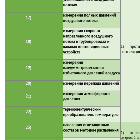
потоках
измерения полных давлений
17)
воздушного потока
измерения скорости
направленного воздушного
18)
потока в трубопроводах и
1) проти
каналах вентиляционных
вентиляци
устройств
измерения
19)
вакуумметрического и
избыточного давлений воздуха
20)
измерения перепада давлений
измерения атмосферного
21)
давления
термоэлектрический
22)
преобразователь температуры
нанесения огнезащитных
23)
составов методом распыления
1) огнеза
изделий и 