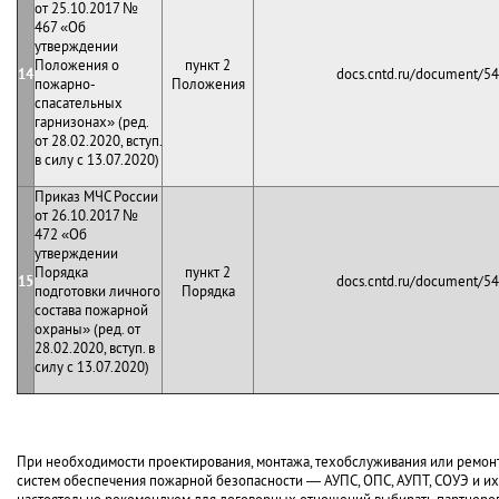
от 25.10.2017 №
467 «Об
утверждении
Положения о
пункт 2
14
docs.cntd.ru/document/5
пожарно-
Положения
спасательных
гарнизонах» (ред.
от 28.02.2020, вступ.
в силу с 13.07.2020)
Приказ МЧС России
от 26.10.2017 №
472 «Об
утверждении
Порядка
пункт 2
15
docs.cntd.ru/document/5
подготовки личного
Порядка
состава пожарной
охраны» (ред. от
28.02.2020, вступ. в
силу с 13.07.2020)
При необходимости проектирования, монтажа, техобслуживания или ремон
систем обеспечения пожарной безопасности — АУПС, ОПС, АУПТ, СОУЭ и и