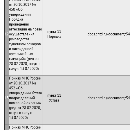
от 20.10.2017 №
450 «Об
утверждении
Порядка
проведения
аттестации на право
пункт 11
12
осуществления
docs.cntd.ru/document/5
Порядка
руководства
тушением пожаров
и ликвидацией
чрезвычайных
ситуаций» (ред. от
28.02.2020, вступ. в
силу с 13.07.2020)
Приказ МЧС России
от 20.10.2017 №
452 «Об
утверждении Устава
пункт 11
13
подразделений
docs.cntd.ru/document/5
Устава
пожарной охраны»
(ред. от 28.02.2020,
вступ. в силу с
13.07.2020)
Приказ МЧС России