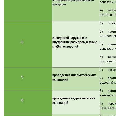
занавесы и
контроля
4) заполн
противопо
1) пожаро
2) проти
вентиляци
измерений наружных и
6)
внутренних размеров, а также
3) проти
глубин отверстий
занавесы и
4) заполн
противопо
1) пожаро
проведения пневматических
7)
2) проти
испытаний
водоснабж
3) проти
занавесы и
проведения гидравлических
8)
испытаний
4) перви
пожаротуш