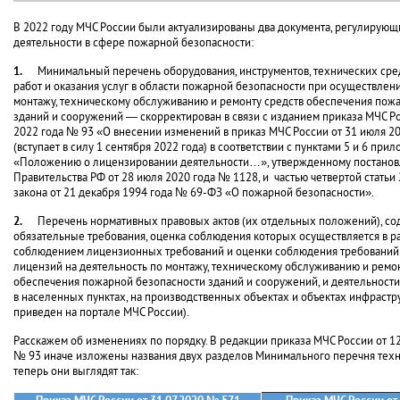
В 2022 году МЧС России были актуализированы два документа, регулирую
деятельности в сфере пожарной безопасности:
1.
Минимальный перечень оборудования, инструментов, технических сре
работ и оказания услуг в области пожарной безопасности при осуществлен
монтажу, техническому обслуживанию и ремонту средств обеспечения пож
зданий и сооружений — скорректирован в связи с изданием приказа МЧС Ро
2022 года № 93 «О внесении изменений в приказ МЧС России от 31 июля 20
(вступает в силу 1 сентября 2022 года) в соответствии с пунктами 5 и 6 при
«Положению о лицензировании деятельности…», утвержденному постано
Правительства РФ от 28 июля 2020 года № 1128, и частью четвертой стать
закона от 21 декабря 1994 года № 69-ФЗ «О пожарной безопасности».
2.
Перечень нормативных правовых актов (их отдельных положений), с
обязательные требования, оценка соблюдения которых осуществляется в р
соблюдением лицензионных требований и оценки соблюдения требований
лицензий на деятельность по монтажу, техническому обслуживанию и ремо
обеспечения пожарной безопасности зданий и сооружений, и деятельност
в населенных пунктах, на производственных объектах и объектах инфрастру
приведен на портале МЧС России).
Расскажем об изменениях по порядку. В редакции приказа МЧС России от 1
№ 93 иначе изложены названия двух разделов Минимального перечня техн
теперь они выглядят так: