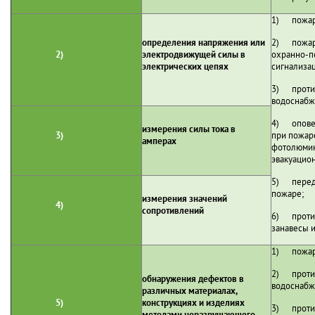
1) пожаро
определения напряжения или
2) пожарн
2)
электродвижущей силы в
охранно-п
электрических цепях
сигнализа
3) проти
водоснабж
4) оповещ
измерения силы тока в
3)
при пожаре
амперах
фотолюми
эвакуацио
5) перед
пожаре;
измерения значений
4)
сопротивлений
6) проти
занавесы и
1) пожаро
2) проти
обнаружения дефектов в
водоснабж
различных материалах,
5)
конструкциях и изделиях
3) проти
методами неразрушающего