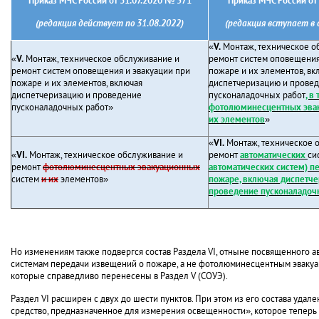
Приказ МЧС России от 31.07.2020 № 571
Приказ МЧС России от
(редакция действует по 31.08.2022)
(редакция вступает в с
«
V.
Монтаж, техническое о
«
V.
Монтаж, техническое обслуживание и
ремонт систем оповещения
ремонт систем оповещения и эвакуации при
пожаре и их элементов, вк
пожаре и их элементов, включая
диспетчеризацию и прове
диспетчеризацию и проведение
пусконаладочных работ
, в
пусконаладочных работ»
фотолюминесцентных эвак
их элементов
»
«
VI.
Монтаж, техническое 
«
VI.
Монтаж, техническое обслуживание и
ремонт
автоматических
си
ремонт
фотолюминесцентных эвакуационных
автоматических систем) п
систем
и их
элементов»
пожаре, включая диспетч
проведение пусконаладоч
Но изменениям также подвергся состав Раздела VI, отныне посвященного а
системам передачи извещений о пожаре, а не фотолюминесцентным эваку
которые справедливо перенесены в Раздел V (СОУЭ).
Раздел VI расширен с двух до шести пунктов. При этом из его состава удал
средство, предназначенное для измерения освещенности», которое теперь