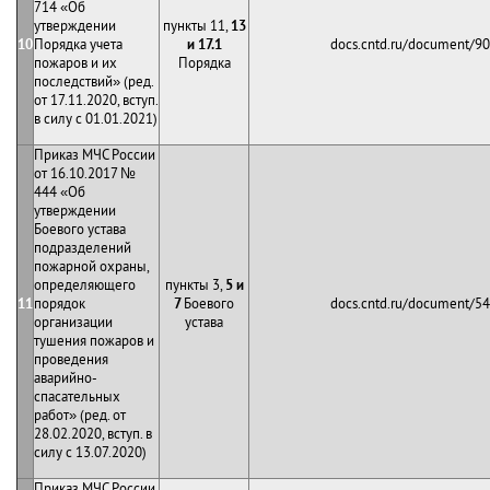
714 «Об
утверждении
пункты 11,
13
10
Порядка учета
и 17.1
docs.cntd.ru/document/9
пожаров и их
Порядка
последствий» (ред.
от 17.11.2020, вступ.
в силу с 01.01.2021)
Приказ МЧС России
от 16.10.2017 №
444 «Об
утверждении
Боевого устава
подразделений
пожарной охраны,
определяющего
пункты 3,
5 и
11
порядок
7
Боевого
docs.cntd.ru/document/5
организации
устава
тушения пожаров и
проведения
аварийно-
спасательных
работ» (ред. от
28.02.2020, вступ. в
силу с 13.07.2020)
Приказ МЧС России