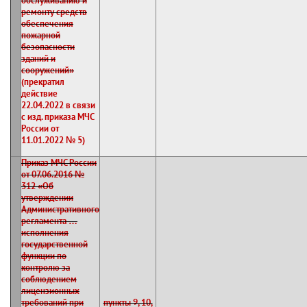
обслуживанию и
ремонту средств
обеспечения
пожарной
безопасности
зданий и
сооружений»
(прекратил
действие
22.04.2022 в связи
с изд. приказа МЧС
России от
11.01.2022 № 5)
Приказ МЧС России
от 07.06.2016 №
312 «Об
утверждении
Административного
регламента …
исполнения
государственной
функции по
контролю за
соблюдением
лицензионных
требований при
пункты 9, 10,