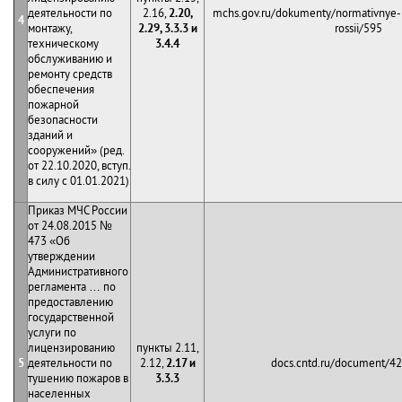
деятельности по
2.16,
2.20,
mchs.gov.ru/dokumenty/normativnye-
4
монтажу,
2.29, 3.3.3 и
rossii/595
техническому
3.4.4
обслуживанию и
ремонту средств
обеспечения
пожарной
безопасности
зданий и
сооружений» (ред.
от 22.10.2020, вступ.
в силу с 01.01.2021)
Приказ МЧС России
от 24.08.2015 №
473 «Об
утверждении
Административного
регламента … по
предоставлению
государственной
услуги по
лицензированию
пункты 2.11,
5
деятельности по
2.12,
2.17 и
docs.cntd.ru/document/4
тушению пожаров в
3.3.3
населенных