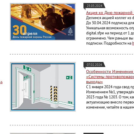
25.03.2024
Акция ко Дню пожарной о
Делимся акцией коллег из d
До 30.04.2024 подписка дл
Уникальная возможность о
digital.sfpe на период от 1
ограничено. Чем раньше вы
подписки. Подробности на
h
07.02.2024
Особенности Изменения 
«Системы противопожарн
выходы»
ий
С 1 января 2024 года свод п
Изменением №1, утверждён
2023 года № 1203. О том, к
актуализацию внесло перво
изменение, читайте в наше