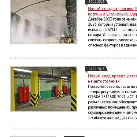
30.11.2023
Новый стандарт, посвящ
водяным установкам сд
Декабрь 2023 года ознамен
2023, который устанавлива
испытаний АУСП — автомат
пожара. Установки призван
снижать скорость увеличен
опасных факторов в здания
01.11.2023
Новый свод правил, рег
на автостоянках
Пожарная безопасность на 
теперь регулируется новым
СП 506.1311500.2021 и СП 1
разъясняется, как обеспечит
различных помещениях, пре
складирования шин и автом
техобслуживание, диагност