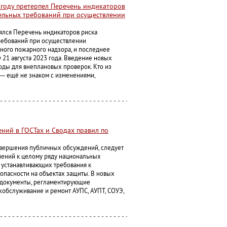
 году претерпел Перечень индикаторов
ельных требований при осуществлении
ялся Перечень индикаторов риска
ребований при осуществлении
ного пожарного надзора, и последнее
 21 августа 2023 года. Введение новых
оды для внеплановых проверок. Кто из
— ещё не знаком с изменениями,
ний в ГОСТах и Сводах правил по
авершения публичных обсуждений, следует
нений к целому ряду национальных
, устанавливающих требования к
пасности на объектах защиты. В новых
 документы, регламентирующие
хобслуживание и ремонт АУПС, АУПТ, СОУЭ,