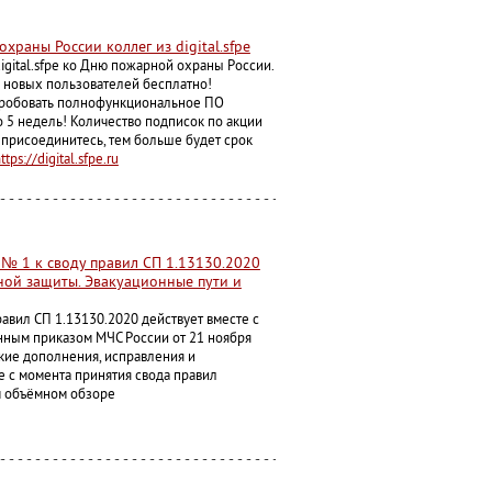
храны России коллег из digital.sfpe
igital.sfpe ко Дню пожарной охраны России.
я новых пользователей бесплатно!
пробовать полнофункциональное ПО
 до 5 недель! Количество подписок по акции
 присоединитесь, тем больше будет срок
ttps://digital.sfpe.ru
№ 1 к своду правил СП 1.13130.2020
ой защиты. Эвакуационные пути и
равил СП 1.13130.2020 действует вместе с
ным приказом МЧС России от 21 ноября
акие дополнения, исправления и
е с момента принятия свода правил
м объёмном обзоре