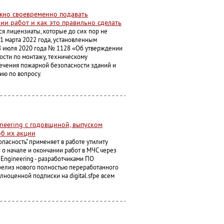
жно своевременно подавать
ии работ и как это правильно сделать
ся лицензиаты, которые до сих пор не
1 марта 2022 года, установленным
8 июля 2020 года № 1128 «Об утверждении
сти по монтажу, техническому
ечения пожарной безопасности зданий и
ию по вопросу.
ineering с годовщиной, выпуском
об их акции
пасность" применяет в работе утилиту
й о начале и окончании работ в МЧС через
P Engineering - разработчиками ПО
 релиз нового полностью переработанного
олноценной подписки на digital.sfpe всем