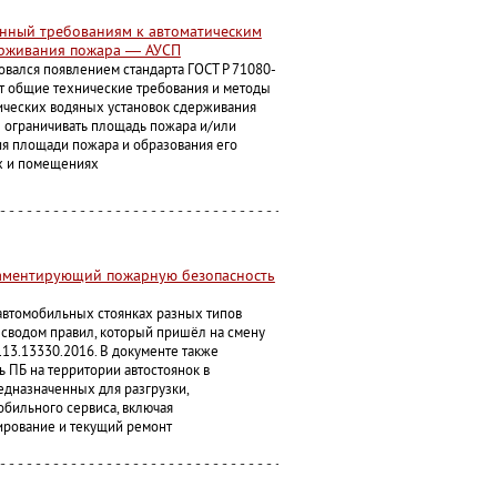
ённый требованиям к автоматическим
ерживания пожара — АУСП
овался появлением стандарта ГОСТ Р 71080-
ет общие технические требования и методы
ических водяных установок сдерживания
ы ограничивать площадь пожара и/или
ия площади пожара и образования его
х и помещениях
ламентирующий пожарную безопасность
автомобильных стоянках разных типов
 сводом правил, который пришёл на смену
13.13330.2016. В документе также
ь ПБ на территории автостоянок в
дназначенных для разгрузки,
обильного сервиса, включая
ирование и текущий ремонт