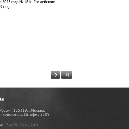
а 2023 года № 181н. Его действие
9 года
ты
Россия, 125319, г.Москва,
няховского, д.16, офис 2309
н:
+7 (495) 101-12-01