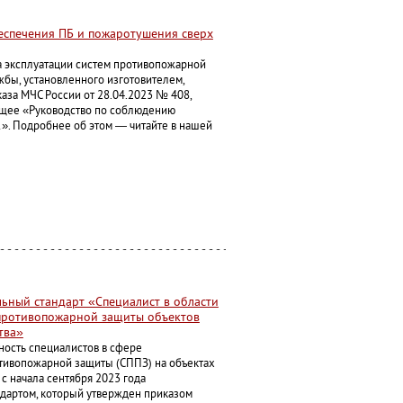
беспечения ПБ и пожаротушения сверх
 эксплуатации систем противопожарной
жбы, установленного изготовителем,
аза МЧС России от 28.04.2023 № 408,
ющее «Руководство по соблюдению
. Подробнее об этом — читайте в нашей
ьный стандарт «Специалист в области
противопожарной защиты объектов
тва»
ость специалистов в сфере
тивопожарной защиты (СППЗ) на объектах
 с начала сентября 2023 года
дартом, который утвержден приказом