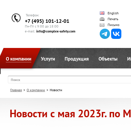
English
Телефон:
Печать
+7 (495) 101-12-01
Письмо
Пн-Пт с 9:00 до 18:00
e-mail:
info@complex-safety.com
О компании
Услуги
Продукция
Объекты
И
Поиск
Главная
>
О компании
>
Новости
Новости с мая 2023г. по М