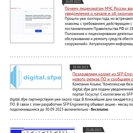
26.09.2023
Почему лицензиатам МЧС России ва
уведомления о начале и об окончан
Прошло уже полтора года, но встречают
знакомы с требованием, действующим с 
постановлением Правительства РФ от 2
Положения о лицензировании деятельно
обслуживанию и ремонту средств обесп
сооружений». Актуализируем информац
05.09.2023
Поздравляем коллег из SFP Eng
нового релиза ПО и сообщаем 
Компания Альянс "Комплексная безо
digital.sfpe для подачи уведомлени
портал Госуслуг. С коллегами из SF
digital.sfpe партнерствуем уже около года. В ближайшие дни ожидается
ПО. В связи с этим разработчик SFP Engineering объявил акцию - месяц п
подключившимся до 30.09.2023 включительно -
бесплатно
31.08.2023