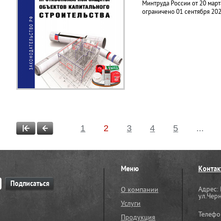
Минтруда России от 20 март
ограничено 01 сентября 202
1
2
3
4
5
...
Меню
Контак
Адрес: 
О компании
ул.Чер
Услуги
Телефо
Продукция