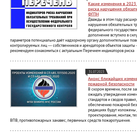
Какие изменения в 2023
риска нарушения обязат
ФГПН
Дважды в этом году расшир
нарушения обязательных т
федерального государствен
дополнение вступило в силу
параметров потенциально даёт надзорному органу дополнительные пов
контролируемых лиц — собственников и арендаторов объектов защиты 
рекомендуем ознакомиться с актуальным Перечнем индикаторов риска
31.07.2023
Анонс ближайших измене
пожарной безопасности
В скором времени, после з
ожидать утверждения изме
стандартов и сводов правил
обеспечению пожарной безо
редакциях будут изложены
проектирование, монтаж, те
ВПВ, противопожарных занавес, первичных средств пожаротушения.