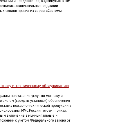
мечаний и предложений, выдвинутых в том
появились окончательные редакции
вых сводов правил из серии «Системы
онтажу и техническому обслуживанию
акты на оказание услуг по монтажу и
 систем (средств, установок) обеспечения
поставку пожарно-технической продукции в
фицированы. МЧС России готовит приказ,
ным включение в муниципальные и
ложений с учетом Федерального закона от