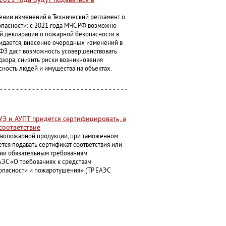
ении изменений в Технический регламент о
пасности: с 2021 года МЧС РФ возможно
 декларации о пожарной безопасности в
идается, внесение очередных изменений в
З даст возможность усовершенствовать
дзора, снизить риски возникновения
сность людей и имущества на объектах.
УЭ и АУПТ придется сертифицировать, а
соответствие
вопожарной продукции, при таможенном
тся подавать сертификат соответствия или
вии обязательным требованиям
АЭС «О требованиях к средствам
опасности и пожаротушения» (ТР ЕАЭС