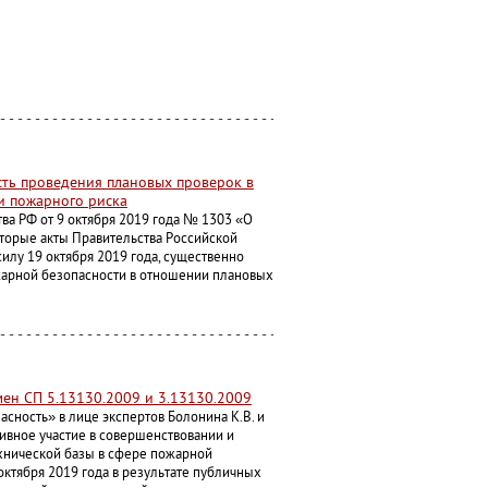
ть проведения плановых проверок в
и пожарного риска
ва РФ от 9 октября 2019 года № 1303 «О
торые акты Правительства Российской
илу 19 октября 2019 года, существенно
жарной безопасности в отношении плановых
мен СП 5.13130.2009 и 3.13130.2009
сность» в лице экспертов Болонина К.В. и
ивное участие в совершенствовании и
хнической базы в сфере пожарной
 октября 2019 года в результате публичных