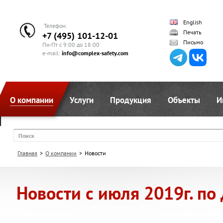
English
Телефон:
Печать
+7 (495) 101-12-01
Письмо
Пн-Пт с 9:00 до 18:00
e-mail:
info@complex-safety.com
О компании
Услуги
Продукция
Объекты
И
Поиск
Главная
>
О компании
>
Новости
Новости с июля 2019г. по