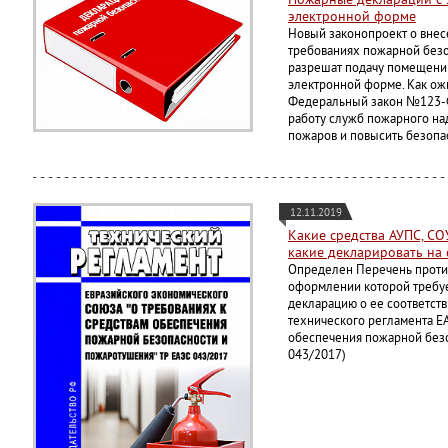
электронной форме
Новый законопроект о внес
требованиях пожарной безо
разрешат подачу помещений
электронной форме. Как ож
Федеральный закон №123-Ф
работу служб пожарного на
пожаров и повысить безопа
12.11.2019
Какие средства АУПС, СО
какие декларировать на 
Определен Перечень проти
оформлении которой требуе
декларацию о ее соответст
технического регламента Е
обеспечения пожарной без
043/2017)