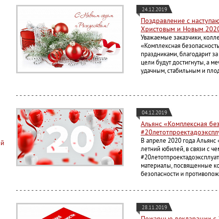
24.12.2019
Поздравление с наступ
Христовым и Новым 2020
Уважаемые заказчики, колл
«Комплексная безопасность
праздниками, благодарит за
цели будут достигнуты, а м
удачным, стабильным и пло
04.12.2019
Альянс «Комплексная бе
#20летотпроектадоэкспл
В апреле 2020 года Альянс
ий
летний юбилей, в связи с ч
#20летотпроектадоэксплуат
материалы, посвященные к
безопасности и противопож
28.11.2019
Пожарные декларации с 2