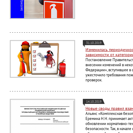
31.10.2019
Изменилась периодичнос
зависимости от категори
Постановление Правительст
внесении изменений в неко
Федерации», вступившее в с
ужесточило требования по
проверок.
14.10.2019
Новые своды правил вза
Альянс «Комплексная безопа
Еремина Н.Н. принимает акт
обновлении нормативно-те
безопасности. Так, в начале