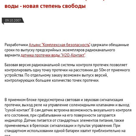
воды - новая степень свободы
09.10.2007
Разработчики
Альянс "Комплексная безопасность"
сдержали обещанные
сроки по выпуску предсерийных экземпляров радиоканального
варианта
датчика протечки воды "H2O-Контакт"
.
Базовая версия радиоканальной системы контроля протечек позволяет
контролировать одну точку протечки на расстоянии до 50м от приемного
устройства. По отдельному заказу возможен выпуск версий,
контролирующих большее количество точек протечки.
В приемном блоке предусмотрена световая и звуковая сигнализация
протечки, выход реле на управление соленоидными клапанами и выход
"сухой контакт". В сам датчик встроена возможность визуального контроля
его состояния, при срабатывании на его поверхности загорается
индикатор. Датчик питается от стандартных элементов питания, также
применяемых в брелоках сигнализации и пультах управления. При
стандартном использовании одной батареи хватит приблизительно на
год.